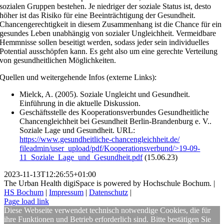
sozialen Gruppen bestehen. Je niedriger der soziale Status ist, desto
höher ist das Risiko für eine Beeinträchtigung der Gesundheit.
Chancengerechtigkeit in diesem Zusammenhang ist die Chance für ein
gesundes Leben unabhängig von sozialer Ungleichheit. Vermeidbare
Hemmnisse sollen beseitigt werden, sodass jeder sein individuelles
Potential ausschöpfen kann. Es geht also um eine gerechte Verteilung
von gesundheitlichen Möglichkeiten.
Quellen und weitergehende Infos (externe Links):
Mielck, A. (2005). Soziale Ungleicht und Gesundheit.
Einführung in die aktuelle Diskussion.
Geschäftsstelle des Kooperationsverbundes Gesundheitliche
Chancengleichheit bei Gesundheit Berlin-Brandenburg e. V..
Soziale Lage und Gesundheit. URL:
https://www.gesundheitliche-chancengleichheit.de/
fileadmin/user_upload/pdf/
Kooperationsverbund/>19-09-
11_Soziale_Lage_
und_Gesundheit.pdf
(15.06.23)
2023-11-13T12:26:55+01:00
The Urban Health digiSpace is powered by Hochschule Bochum. |
HS Bochum
|
Impressum
|
Datenschutz
|
Page load link
Diese Webseite verwendet technisch notwendige Cookies, die für
ihre Funktionen und Betrieb erforderlich sind. Bitte bestätigen Sie