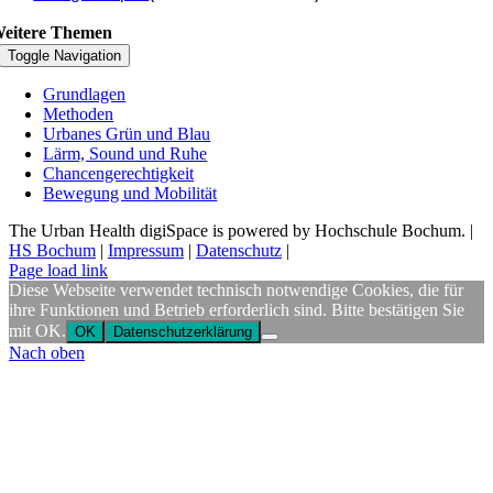
eitere Themen
Toggle Navigation
Grundlagen
Methoden
Urbanes Grün und Blau
Lärm, Sound und Ruhe
Chancengerechtigkeit
Bewegung und Mobilität
The Urban Health digiSpace is powered by Hochschule Bochum. |
HS Bochum
|
Impressum
|
Datenschutz
|
Page load link
Diese Webseite verwendet technisch notwendige Cookies, die für
ihre Funktionen und Betrieb erforderlich sind. Bitte bestätigen Sie
mit OK.
OK
Datenschutzerklärung
Nach oben