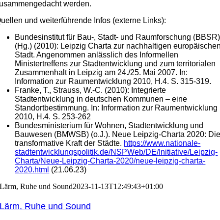
usammengedacht werden.
uellen und weiterführende Infos (externe Links):
Bundesinstitut für Bau-, Stadt- und Raumforschung (BBSR
(Hg.) (2010): Leipzig Charta zur nachhaltigen europäische
Stadt. Angenommen anlässlich des Informellen
Ministertreffens zur Stadtentwicklung und zum territorialen
Zusammenhalt in Leipzig am 24./25. Mai 2007. In:
Information zur Raumentwicklung 2010, H.4. S. 315-319.
Franke, T., Strauss, W.-C. (2010): Integrierte
Stadtentwicklung in deutschen Kommunen – eine
Standortbestimmung. In: Information zur Raumentwicklung
2010, H.4. S. 253-262
Bundesministerium für Wohnen, Stadtentwicklung und
Bauwesen (BMWSB) (o.J.). Neue Leipzig-Charta 2020: Di
transformative Kraft der Städte.
https://www.nationale-
stadtentwicklungspolitik.de/
NSPWeb/DE/Initiative/Leipzig-
Charta/
Neue-Leipzig-Charta-2020/neue-leipzig-charta-
2020.html
(21.06.23)
Lärm, Ruhe und Sound
2023-11-13T12:49:43+01:00
Lärm, Ruhe und Sound