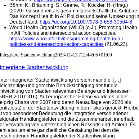
Böhm, K.; Bräunling, S.; Geene, R.; Köckler, H. (Hrsg.)
(2020). Gesundheit als gesammtgesellschaftliche Aufgbae.
Das Konzept Health in All Policies und seine Umsetzung i
Deutschland.
https://doi.org/10.1007/978-3-658-30504-8
World Health Organization (WHO) (o.J.). Promoting Health
in All Policies and intersectoral action capacities.
https://www.who.int/activities/
promoting-health-in-all-
policies-and-intersectoral-action-capacities
(21.06.23).
Integrierte Stadtentwicklung
2023-11-13T12:44:05+01:00
Integrierte Stadtentwicklung
nter integrierter Stadtentwicklung versteht man die „[…]
leichzeitige und gerechte Berücksichtigung der für die
ntwicklung von Städten relevanten Belange und Interessen“
BBSR 2010: 316). Auf europäischer Ebene wurde es in der
eipzig Charta von 2007 und deren Neuauflage von 2020 als
entrales Ziel der Stadtentwicklung in den Fokus gerückt. Hierbe
st von besonderer Bedeutung die Integration verschiedener
ektoraler Handlungsfelder und die Zusammenarbeit innerhalb
er Verwaltung von unterschiedlichen Ressorts und Ämtern. Es
eht also um eine ganzheitliche Gestaltung bei dem die
erschiedenen Handlungsfelder der Stadtentwicklung