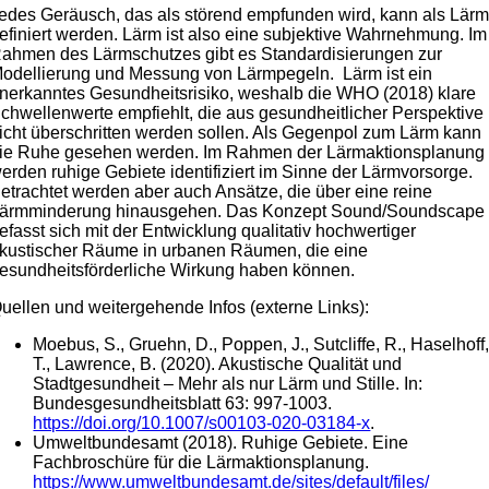
edes Geräusch, das als störend empfunden wird, kann als Lär
efiniert werden. Lärm ist also eine subjektive Wahrnehmung. Im
ahmen des Lärmschutzes gibt es Standardisierungen zur
odellierung und Messung von Lärmpegeln. Lärm ist ein
nerkanntes Gesundheitsrisiko, weshalb die WHO (2018) klare
chwellenwerte empfiehlt, die aus gesundheitlicher Perspektive
icht überschritten werden sollen. Als Gegenpol zum Lärm kann
ie Ruhe gesehen werden. Im Rahmen der Lärmaktionsplanung
erden ruhige Gebiete identifiziert im Sinne der Lärmvorsorge.
etrachtet werden aber auch Ansätze, die über eine reine
ärmminderung hinausgehen. Das Konzept Sound/Soundscape
efasst sich mit der Entwicklung qualitativ hochwertiger
kustischer Räume in urbanen Räumen, die eine
esundheitsförderliche Wirkung haben können.
uellen und weitergehende Infos (externe Links):
Moebus, S., Gruehn, D., Poppen, J., Sutcliffe, R., Haselhoff
T., Lawrence, B. (2020). Akustische Qualität und
Stadtgesundheit – Mehr als nur Lärm und Stille. In:
Bundesgesundheitsblatt 63: 997-1003.
https://doi.org/10.1007/s00103-020-03184-x
.
Umweltbundesamt (2018). Ruhige Gebiete. Eine
Fachbroschüre für die Lärmaktionsplanung.
https://www.umweltbundesamt.de/
sites/default/files/