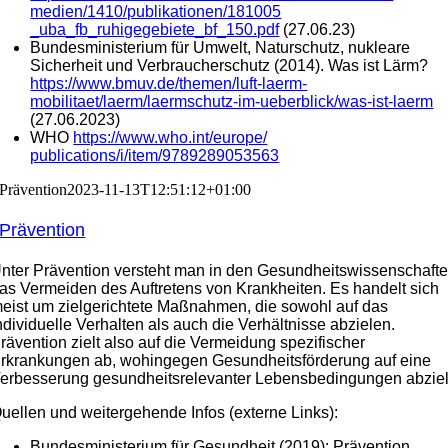
medien/1410/publikationen/181005
_uba_fb_ruhigegebiete_bf_150.pdf
(27.06.23)
Bundesministerium für Umwelt, Naturschutz, nukleare
Sicherheit und Verbraucherschutz (2014). Was ist Lärm?
https://www.bmuv.de/themen/luft-laerm-
mobilitaet/laerm/laermschutz-im-ueberblick/was-ist-laerm
(27.06.2023)
WHO
https://www.who.int/europe/
publications/i/item/9789289053563
Prävention
2023-11-13T12:51:12+01:00
Prävention
nter Prävention versteht man in den Gesundheitswissenschaft
as Vermeiden des Auftretens von Krankheiten. Es handelt sich
eist um zielgerichtete Maßnahmen, die sowohl auf das
ndividuelle Verhalten als auch die Verhältnisse abzielen.
rävention zielt also auf die Vermeidung spezifischer
rkrankungen ab, wohingegen Gesundheitsförderung auf eine
erbesserung gesundheitsrelevanter Lebensbedingungen abziel
uellen und weitergehende Infos (externe Links):
Bundesministerium für Gesundheit (2019): Prävention.