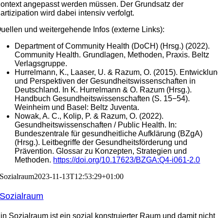
ontext angepasst werden müssen. Der Grundsatz der
artizipation wird dabei intensiv verfolgt.
uellen und weitergehende Infos (externe Links):
Department of Community Health (DoCH) (Hrsg.) (2022).
Community Health. Grundlagen, Methoden, Praxis. Beltz
Verlagsgruppe.
Hurrelmann, K., Laaser, U. & Razum, O. (2015). Entwicklu
und Perspektiven der Gesundheitswissenschaften in
Deutschland. In K. Hurrelmann & O. Razum (Hrsg.).
Handbuch Gesundheitswissenschaften (S. 15−54).
Weinheim und Basel: Beltz Juventa.
Nowak, A. C., Kolip, P. & Razum, O. (2022).
Gesundheitswissenschaften / Public Health. In:
Bundeszentrale für gesundheitliche Aufklärung (BZgA)
(Hrsg.). Leitbegriffe der Gesundheitsförderung und
Prävention. Glossar zu Konzepten, Strategien und
Methoden.
https://doi.org/10.17623/BZGA:Q4-i061-2.0
Sozialraum
2023-11-13T12:53:29+01:00
Sozialraum
in Sozialraum ist ein sozial konstruierter Raum und damit nicht