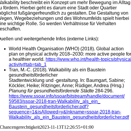
alkability beschreibt ein Konzept um mehr Bewegung im Alltag
u fördern. Hierbei geht es darum eine Stadt oder Quartier
öglichst fußgängerfreundlich zu gestalten. Die Gestaltung von
egen, Wegebeziehungen und des Wohnumfelds spielt hierbei
ine wichtige Rolle. So werden Verhältnisse für Verhalten
eschaffen.
uellen und weitergehende Infos (externe Links):
World Health Organisation (WHO) (2018). Global action
plan on physical activity 2018–2030: more active people fo
a healthier world.
https://www.who.int/health-topics/physica
activity#tab=tab_1
Tran, M.-C. (2018). Walkability als ein Baustein
gesundheitsförderlicher
Stadtentwicklung und -gestaltung. In: Baumgart, Sabine;
Köckler, Heike; Ritzinger, Anne; Rüdiger, Andrea (Hrsg.)
Planung für gesundheitsfördernde Städte
284-296.
https://www.ssoar.info/
ssoar/bitstream/handle/document/
59583/ssoar-2018-tran-Walkability_als_ein_
Baustein_gesundheitsforderlicher.pdf?
sequence=1&isAllowed=
y&lnkname=ssoar-2018-tran-
Walkability_als_ein_Baustein_
gesundheitsforderlicher.pdf
Chancengerechtigkeit
2023-11-13T12:26:55+01:00