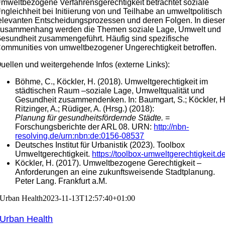
mweltbezogene Verfahrensgerechtigkeit betrachtet soziale
ngleichheit bei Initiierung von und Teilhabe an umweltpolitisch
elevanten Entscheidungsprozessen und deren Folgen. In dies
usammenhang werden die Themen soziale Lage, Umwelt und
esundheit zusammengeführt. Häufig sind spezifische
ommunities von umweltbezogener Ungerechtigkeit betroffen.
uellen und weitergehende Infos (externe Links):
Böhme, C., Köckler, H. (2018). Umweltgerechtigkeit im
städtischen Raum –soziale Lage, Umweltqualität und
Gesundheit zusammendenken. In: Baumgart, S.; Köckler, H
Ritzinger, A.; Rüdiger, A. (Hrsg.) (2018):
Planung für gesundheitsfördernde Städte.
=
Forschungsberichte der ARL 08. URN:
http://nbn-
resolving.de/urn:nbn:de:0156-08537
Deutsches Institut für Urbanistik (2023). Toolbox
Umweltgerechtigkeit.
https://toolbox-umweltgerechtigkeit.de
Köckler, H. (2017). Umweltbezogene Gerechtigkeit –
Anforderungen an eine zukunftsweisende Stadtplanung.
Peter Lang. Frankfurt a.M.
Urban Health
2023-11-13T12:57:40+01:00
Urban Health