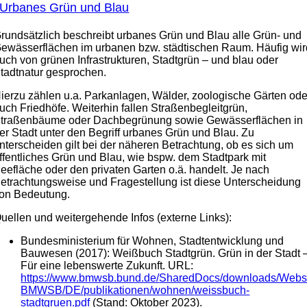
Urbanes Grün und Blau
rundsätzlich beschreibt urbanes Grün und Blau alle Grün- und
ewässerflächen im urbanen bzw. städtischen Raum. Häufig wir
uch von grünen Infrastrukturen, Stadtgrün – und blau oder
tadtnatur gesprochen.
ierzu zählen u.a. Parkanlagen, Wälder, zoologische Gärten ode
uch Friedhöfe. Weiterhin fallen Straßenbegleitgrün,
traßenbäume oder Dachbegrünung sowie Gewässerflächen in
er Stadt unter den Begriff urbanes Grün und Blau. Zu
nterscheiden gilt bei der näheren Betrachtung, ob es sich um
ffentliches Grün und Blau, wie bspw. dem Stadtpark mit
eefläche oder den privaten Garten o.ä. handelt. Je nach
etrachtungsweise und Fragestellung ist diese Unterscheidung
on Bedeutung.
uellen und weitergehende Infos (externe Links):
Bundesministerium für Wohnen, Stadtentwicklung und
Bauwesen (2017): Weißbuch Stadtgrün. Grün in der Stadt 
Für eine lebenswerte Zukunft. URL:
https://www.bmwsb.bund.de/
SharedDocs/downloads/Webs
BMWSB/DE/publikationen/wohnen/
weissbuch-
stadtgruen.pdf
(Stand: Oktober 2023).