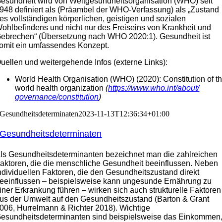
esundheit wird von Weltgesundheitsorganisation (WHO) seit
948 definiert als (Präambel der WHO-Verfassung) als „Zustand
es vollständigen körperlichen, geistigen und sozialen
ohlbefindens und nicht nur des Freiseins von Krankheit und
ebrechen“ (Übersetzung nach WHO 2020:1). Gesundheit ist
omit ein umfassendes Konzept.
uellen und weitergehende Infos (externe Links):
World Health Organisation (WHO) (2020): Constitution of t
world health organization
(
https://www.who.int/about/
governance/constitution
)
Gesundheitsdeterminaten
2023-11-13T12:36:34+01:00
Gesundheitsdeterminaten
ls Gesundheitsdeterminanten bezeichnet man die zahlreichen
aktoren, die die menschliche Gesundheit beeinflussen. Neben
ndividuellen Faktoren, die den Gesundheitszustand direkt
eeinflussen – beispielsweise kann ungesunde Ernährung zu
iner Erkrankung führen – wirken sich auch strukturelle Faktoren
us der Umwelt auf den Gesundheitszustand (Barton & Grant
006, Hurrelmann & Richter 2018). Wichtige
esundheitsdeterminanten sind beispielsweise das Einkommen