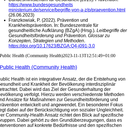
https://www.bundesgesundheits
ministerium.de/service/begriffe-von-a-z/p/praevention.html
(26.06.2023)
Franzkowiak, P. (2022). Prävention und
Krankheitsprävention. In: Bundeszentrale für
gesundheitliche Aufklärung (BZgA) (Hrsg.).
Leitbegriffe der
Gesundheitsförderung und Prävention. Glossar zu
Konzepten, Strategien und Methoden
.
https://doi.org/10.17623/BZGA:Q4-i091-3.0
Public Health (Community Health)
2023-11-13T12:51:49+01:00
Public Health (Community Health)
ublic Health ist ein integrativer Ansatz, der die Entstehung von
esundheit und Krankheit der Bevölkerung interdisziplinär
etrachtet. Dabei wird das Ziel der Gesunderhaltung der
evölkerung verfolgt. Hierzu werden verschiedenste Methoden
nd Ansätze für Maßnahmen zur Gesundheitsförderung und
rävention entwickelt und angewendet. Ein besonderer Fokus
iegt dabei auf der Berücksichtigung von sozialer Ungleichheit.
er Community-Health Ansatz richtet den Blick auf spezifische
ruppen. Dabei gehört zu den Grundüberzeugungen, dass es
nterventionen auf konkrete Bedürfnisse und den spezifischen