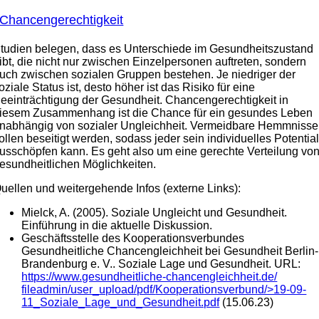
Chancengerechtigkeit
tudien belegen, dass es Unterschiede im Gesundheitszustand
ibt, die nicht nur zwischen Einzelpersonen auftreten, sondern
uch zwischen sozialen Gruppen bestehen. Je niedriger der
oziale Status ist, desto höher ist das Risiko für eine
eeinträchtigung der Gesundheit. Chancengerechtigkeit in
iesem Zusammenhang ist die Chance für ein gesundes Leben
nabhängig von sozialer Ungleichheit. Vermeidbare Hemmnisse
ollen beseitigt werden, sodass jeder sein individuelles Potentia
usschöpfen kann. Es geht also um eine gerechte Verteilung vo
esundheitlichen Möglichkeiten.
uellen und weitergehende Infos (externe Links):
Mielck, A. (2005). Soziale Ungleicht und Gesundheit.
Einführung in die aktuelle Diskussion.
Geschäftsstelle des Kooperationsverbundes
Gesundheitliche Chancengleichheit bei Gesundheit Berlin-
Brandenburg e. V.. Soziale Lage und Gesundheit. URL:
https://www.gesundheitliche-chancengleichheit.de/
fileadmin/user_upload/pdf/
Kooperationsverbund/>19-09-
11_Soziale_Lage_
und_Gesundheit.pdf
(15.06.23)