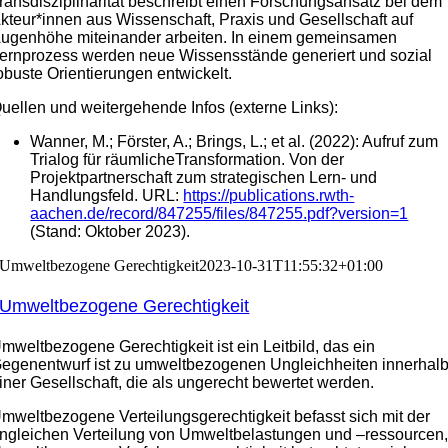
ransdisziplinarität beschreibt einen Forschungsansatz bei dem
kteur*innen aus Wissenschaft, Praxis und Gesellschaft auf
ugenhöhe miteinander arbeiten. In einem gemeinsamen
ernprozess werden neue Wissensstände generiert und sozial
obuste Orientierungen entwickelt.
uellen und weitergehende Infos (externe Links):
Wanner, M.; Förster, A.; Brings, L.; et al. (2022): Aufruf zum
Trialog für räumlicheTransformation. Von der
Projektpartnerschaft zum strategischen Lern- und
Handlungsfeld. URL:
https://publications.rwth-
aachen.de/record/847255/files/
847255.pdf?version=1
(Stand: Oktober 2023).
Umweltbezogene Gerechtigkeit
2023-10-31T11:55:32+01:00
Umweltbezogene Gerechtigkeit
mweltbezogene Gerechtigkeit ist ein Leitbild, das ein
egenentwurf ist zu umweltbezogenen Ungleichheiten innerhal
iner Gesellschaft, die als ungerecht bewertet werden.
mweltbezogene Verteilungsgerechtigkeit befasst sich mit der
ngleichen Verteilung von Umweltbelastungen und –ressourcen