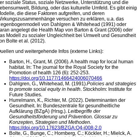
er soziale Status, soziale Netzwerke, Unterstützung und die
ebensumwelt, Bildung, oder das kulturelle Umfeld. Es gibt eini
odelle, die diese Faktoren aufgreifen, und deren
irkungszusammenhänge versuchen zu erklären, u.a. das
egenbogenmodell von Dahlgren & Whitehead (1991) oder
aran angelegt die Health Map von Barton & Grant (2006) oder
as Modell zu sozialer Ungleichheit bei Umwelt und Gesundheit
on Bolte et al. (2012).
uellen und weitergehende Infos (externe Links):
Barton, H., Grant, M. (2006). A health map for local human
habitat. In: The journal for the Royal Society for the
Promotion of health 126 (6): 252-253.
https://doi.org/10.1177/146642400
6070466
Dahlgren, G., Whitehead, M. (1991).
Policies and strategies
to promote social equity in health
. Stockholm: Institute for
Future Studies.
Hurrelmann, K., Richter, M. (2022). Determinanten der
Gesundheit. In: Bundeszentrale für gesundheitliche
Aufklärung (BZgA) (Hrsg.).
Leitbegriffe der
Gesundheitsförderung und Prävention. Glossar zu
Konzepten, Strategien und Methoden
.
https://doi.org/10.17623/BZGA:Q4-i008-2.0
Bolte, G., Bunge, C.; Hornberg, C.; Köckler, H.; Mielck, A.