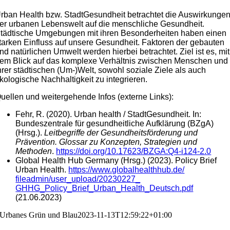
rban Health bzw. StadtGesundheit betrachtet die Auswirkunge
er urbanen Lebenswelt auf die menschliche Gesundheit.
tädtische Umgebungen mit ihren Besonderheiten haben einen
tarken Einfluss auf unsere Gesundheit. Faktoren der gebauten
nd natürlichen Umwelt werden hierbei betrachtet. Ziel ist es, mit
em Blick auf das komplexe Verhältnis zwischen Menschen und
hrer städtischen (Um-)Welt, sowohl soziale Ziele als auch
kologische Nachhaltigkeit zu integrieren.
uellen und weitergehende Infos (externe Links):
Fehr, R. (2020). Urban health / StadtGesundheit. In:
Bundeszentrale für gesundheitliche Aufklärung (BZgA)
(Hrsg.).
Leitbegriffe der Gesundheitsförderung und
Prävention. Glossar zu Konzepten, Strategien und
Methoden
.
https://doi.org/10.17623/BZGA:Q4-i124-2.0
Global Health Hub Germany (Hrsg.) (2023). Policy Brief
Urban Health.
https://www.globalhealthhub.de/
fileadmin/user_upload/20230227_
GHHG_Policy_Brief_Urban_Health
_Deutsch.pdf
(21.06.2023)
Urbanes Grün und Blau
2023-11-13T12:59:22+01:00