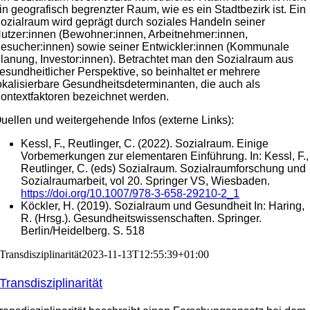
in geografisch begrenzter Raum, wie es ein Stadtbezirk ist. Ein
ozialraum wird geprägt durch soziales Handeln seiner
utzer:innen (Bewohner:innen, Arbeitnehmer:innen,
esucher:innen) sowie seiner Entwickler:innen (Kommunale
lanung, Investor:innen). Betrachtet man den Sozialraum aus
esundheitlicher Perspektive, so beinhaltet er mehrere
okalisierbare Gesundheitsdeterminanten, die auch als
ontextfaktoren bezeichnet werden.
uellen und weitergehende Infos (externe Links):
Kessl, F., Reutlinger, C. (2022). Sozialraum. Einige
Vorbemerkungen zur elementaren Einführung. In: Kessl, F.,
Reutlinger, C. (eds) Sozialraum. Sozialraumforschung und
Sozialraumarbeit, vol 20. Springer VS, Wiesbaden.
https://doi.org/10.1007/978-3-658-29210-2_1
Köckler, H. (2019). Sozialraum und Gesundheit In: Haring,
R. (Hrsg.). Gesundheitswissenschaften. Springer.
Berlin/Heidelberg. S. 518
Transdisziplinarität
2023-11-13T12:55:39+01:00
Transdisziplinarität