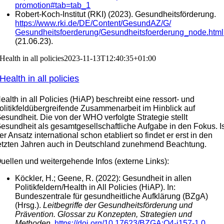
promotion#tab=tab_1
Robert-Koch-Institut (RKI) (2023). Gesundheitsförderung.
https://www.rki.de/DE/Content/
GesundAZ/G/
Gesundheitsfoerderung/
Gesundheitsfoerderung_node.html
(21.06.23).
Health in all policies
2023-11-13T12:40:35+01:00
Health in all policies
ealth in all Policies (HiAP) beschreibt eine ressort- und
olitikfeldübergreifende Zusammenarbeit im Hinblick auf
esundheit. Die von der WHO verfolgte Strategie stellt
esundheit als gesamtgesellschaftliche Aufgabe in den Fokus. I
er Ansatz international schon etabliert so findet er erst in den
etzten Jahren auch in Deutschland zunehmend Beachtung.
uellen und weitergehende Infos (externe Links):
Köckler, H.; Geene, R. (2022): Gesundheit in allen
Politikfeldern/Health in All Policies (HiAP). In:
Bundeszentrale für gesundheitliche Aufklärung (BZgA)
(Hrsg.).
Leitbegriffe der Gesundheitsförderung und
Prävention. Glossar zu Konzepten, Strategien und
Methoden.
https://doi.org/10.17623/BZGA:Q4-i157-1.0