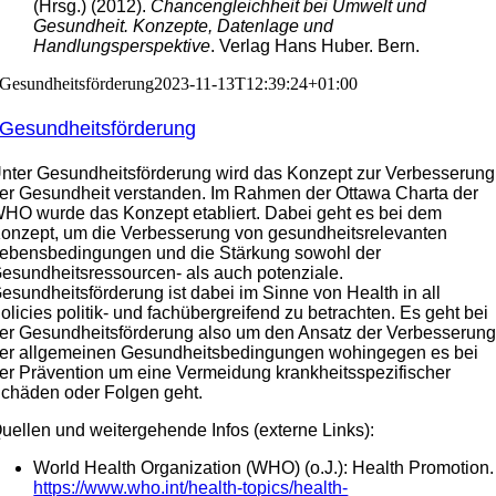
(Hrsg.) (2012).
Chancengleichheit bei Umwelt und
Gesundheit. Konzepte, Datenlage und
Handlungsperspektive
. Verlag Hans Huber. Bern.
Gesundheitsförderung
2023-11-13T12:39:24+01:00
Gesundheitsförderung
nter Gesundheitsförderung wird das Konzept zur Verbesserung
er Gesundheit verstanden. Im Rahmen der Ottawa Charta der
HO wurde das Konzept etabliert. Dabei geht es bei dem
onzept, um die Verbesserung von gesundheitsrelevanten
ebensbedingungen und die Stärkung sowohl der
esundheitsressourcen- als auch potenziale.
esundheitsförderung ist dabei im Sinne von Health in all
olicies politik- und fachübergreifend zu betrachten. Es geht bei
er Gesundheitsförderung also um den Ansatz der Verbesserun
er allgemeinen Gesundheitsbedingungen wohingegen es bei
er Prävention um eine Vermeidung krankheitsspezifischer
chäden oder Folgen geht.
uellen und weitergehende Infos (externe Links):
World Health Organization (WHO) (o.J.): Health Promotion.
https://www.who.int/health-topics/health-