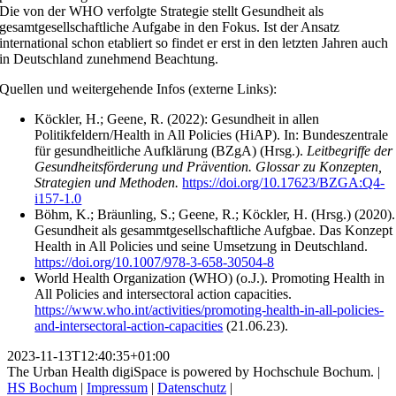
Die von der WHO verfolgte Strategie stellt Gesundheit als
gesamtgesellschaftliche Aufgabe in den Fokus. Ist der Ansatz
international schon etabliert so findet er erst in den letzten Jahren auch
in Deutschland zunehmend Beachtung.
Quellen und weitergehende Infos (externe Links):
Köckler, H.; Geene, R. (2022): Gesundheit in allen
Politikfeldern/Health in All Policies (HiAP). In: Bundeszentrale
für gesundheitliche Aufklärung (BZgA) (Hrsg.).
Leitbegriffe der
Gesundheitsförderung und Prävention. Glossar zu Konzepten,
Strategien und Methoden.
https://doi.org/10.17623/BZGA:Q4-
i157-1.0
Böhm, K.; Bräunling, S.; Geene, R.; Köckler, H. (Hrsg.) (2020).
Gesundheit als gesammtgesellschaftliche Aufgbae. Das Konzept
Health in All Policies und seine Umsetzung in Deutschland.
https://doi.org/10.1007/978-3-658-30504-8
World Health Organization (WHO) (o.J.). Promoting Health in
All Policies and intersectoral action capacities.
https://www.who.int/activities/
promoting-health-in-all-policies-
and-intersectoral-action-capacities
(21.06.23).
2023-11-13T12:40:35+01:00
The Urban Health digiSpace is powered by Hochschule Bochum. |
HS Bochum
|
Impressum
|
Datenschutz
|