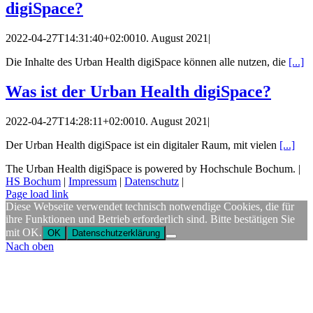
digiSpace?
2022-04-27T14:31:40+02:00
10. August 2021
|
Die Inhalte des Urban Health digiSpace können alle nutzen, die
[...]
Was ist der Urban Health digiSpace?
2022-04-27T14:28:11+02:00
10. August 2021
|
Der Urban Health digiSpace ist ein digitaler Raum, mit vielen
[...]
The Urban Health digiSpace is powered by Hochschule Bochum. |
HS Bochum
|
Impressum
|
Datenschutz
|
Page load link
Diese Webseite verwendet technisch notwendige Cookies, die für
ihre Funktionen und Betrieb erforderlich sind. Bitte bestätigen Sie
mit OK.
OK
Datenschutzerklärung
Nach oben