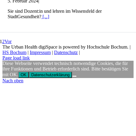
5. Februar 2024
|
Sie sind Dozent:in und lehren im Wissensfeld der
StadtGesundheit?
[...]
1
2
Vor
The Urban Health digiSpace is powered by Hochschule Bochum. |
HS Bochum
|
Impressum
|
Datenschutz
|
Page load link
Diese Webseite verwendet technisch notwendige Cookies, die für
ihre Funktionen und Betrieb erforderlich sind. Bitte bestätigen Sie
mit OK.
OK
Datenschutzerklärung
Nach oben